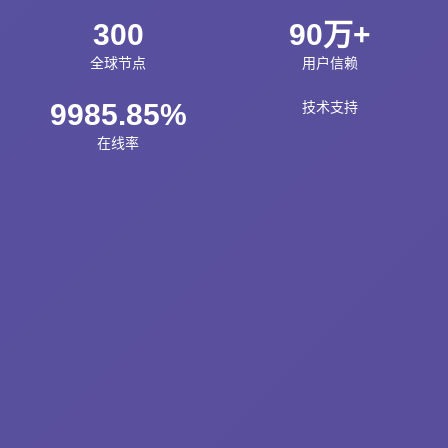
300
90万+
全球节点
用户信赖
9985.85%
技术支持
在线率