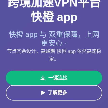
跨境加速VPN平台
快橙 app
快橙 app 与 双重保障，上网
更安心 ·
节点冗余设计，高峰期 快橙 app 依然高速稳
定。
一键连接
了解更多